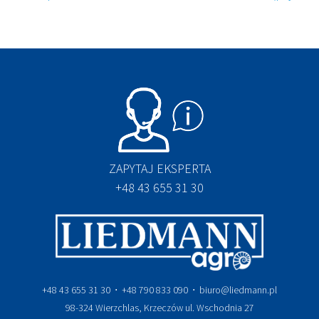
ZAPYTAJ EKSPERTA
+48 43 655 31 30
+48 43 655 31 30 ⋅ +48 790 833 090 ⋅ biuro@liedmann.pl
98-324 Wierzchlas, Krzeczów ul. Wschodnia 27