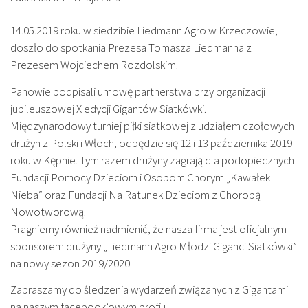
14.05.2019 roku w siedzibie Liedmann Agro w Krzeczowie,
doszło do spotkania Prezesa Tomasza Liedmanna z
Prezesem Wojciechem Rozdolskim.
Panowie podpisali umowę partnerstwa przy organizacji
jubileuszowej X edycji Gigantów Siatkówki.
Międzynarodowy turniej piłki siatkowej z udziałem czołowych
drużyn z Polski i Włoch, odbędzie się 12 i 13 października 2019
roku w Kępnie. Tym razem drużyny zagrają dla podopiecznych
Fundacji Pomocy Dzieciom i Osobom Chorym „Kawałek
Nieba” oraz Fundacji Na Ratunek Dzieciom z Chorobą
Nowotworową.
Pragniemy również nadmienić, że nasza firma jest oficjalnym
sponsorem drużyny „Liedmann Agro Młodzi Giganci Siatkówki”
na nowy sezon 2019/2020.
Zapraszamy do śledzenia wydarzeń związanych z Gigantami
na naszym facebook’owym profilu.