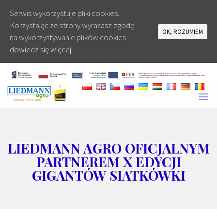
Serwis wykorzystuje pliki cookies.
Korzystając ze strony wyrażasz zgodę
OK, ROZUMIEM
na wykorzystywanie plików cookies.
dowiedz się więcej.
LIEDMANN AGRO OFICJALNYM
PARTNEREM X EDYCJI
GIGANTÓW SIATKÓWKI