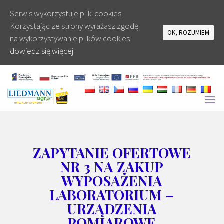
Serwis wykorzystuje pliki cookies.
Korzystając ze strony wyrażasz zgodę
OK, ROZUMIEM
na wykorzystywanie plików cookies.
dowiedz się więcej.
ZAPYTANIE OFERTOWE
NR 3 NA ZAKUP
WYPOSAŻENIA
LABORATORIUM –
URZĄDZENIA
POMIAROWE