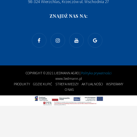
98-324 Wierzchlas, Krzeczów ul. Wschodnia 27
ZNAJDŹ NAS NA:
COPYRIGHT © 2021 LIEDMANN AGRO |
Polityka prywatności
www.liedmann.pl
PRODUKTY
GDZIE KUPIĆ
STREFA WIEDZY
AKTUALNOŚCI
WSPIERAMY
O NAS