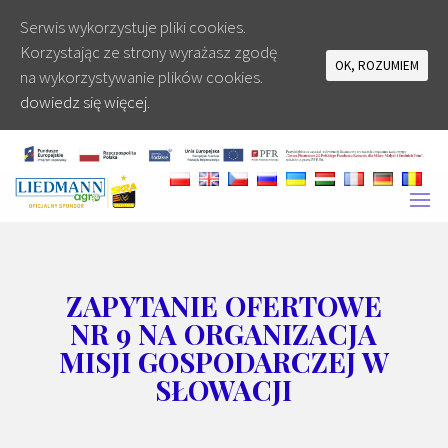
Serwis wykorzystuje pliki cookies.
Korzystając ze strony wyrażasz zgodę
OK, ROZUMIEM
na wykorzystywanie plików cookies.
dowiedz się więcej.
ZAPYTANIE OFERTOWE
NR 9 NA ORGANIZACJA
MISJI GOSPODARCZEJ W
SŁOWACJI