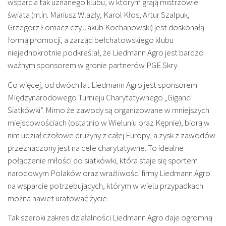
wsparcia tak uznanego klubu, w którym grają mistrzowie
świata (m.in. Mariusz Wlazły, Karol Kłos, Artur Szalpuk,
Grzegorz Łomacz czy Jakub Kochanowski) jest doskonałą
formą promocji, a zarząd bełchatowskiego klubu
niejednokrotnie podkreślał, że Liedmann Agro jest bardzo
ważnym sponsorem w gronie partnerów PGE Skry.
Co więcej, od dwóch lat Liedmann Agro jest sponsorem
Międzynarodowego Turnieju Charytatywnego „Giganci
Siatkówki”. Mimo że zawody są organizowane w mniejszych
miejscowościach (ostatnio w Wieluniu oraz Kępnie), biorą w
nim udział czołowe drużyny z całej Europy, a zysk z zawodów
przeznaczony jest na cele charytatywne. To idealne
połączenie miłości do siatkówki, która staje się sportem
narodowym Polaków oraz wrażliwości firmy Liedmann Agro
na wsparcie potrzebujących, którym w wielu przypadkach
można nawet uratować życie.
Tak szeroki zakres działalności Liedmann Agro daje ogromną