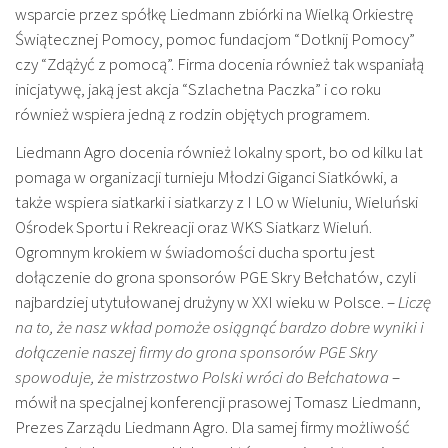
wsparcie przez spółkę Liedmann zbiórki na Wielką Orkiestrę
Świątecznej Pomocy, pomoc fundacjom “Dotknij Pomocy”
czy “Zdążyć z pomocą”. Firma docenia również tak wspaniałą
inicjatywę, jaką jest akcja “Szlachetna Paczka” i co roku
również wspiera jedną z rodzin objętych programem.
Liedmann Agro docenia również lokalny sport, bo od kilku lat
pomaga w organizacji turnieju Młodzi Giganci Siatkówki, a
także wspiera siatkarki i siatkarzy z I LO w Wieluniu, Wieluński
Ośrodek Sportu i Rekreacji oraz WKS Siatkarz Wieluń.
Ogromnym krokiem w świadomości ducha sportu jest
dołączenie do grona sponsorów PGE Skry Bełchatów, czyli
najbardziej utytułowanej drużyny w XXI wieku w Polsce. –
Liczę
na to, że nasz wkład pomoże osiągnąć bardzo dobre wyniki i
dołączenie naszej firmy do grona sponsorów PGE Skry
spowoduje, że mistrzostwo Polski wróci do Bełchatowa
–
mówił na specjalnej konferencji prasowej Tomasz Liedmann,
Prezes Zarządu Liedmann Agro. Dla samej firmy możliwość