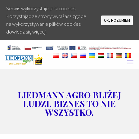
Serwis wykorzystuje pliki cookies.
Korzystając ze strony wyrażasz zgodę
OK, ROZUMIEM
na wykorzystywanie plików cookies.
dowiedz się więcej.
LIEDMANN AGRO BLIŻEJ
LUDZI. BIZNES TO NIE
WSZYSTKO.