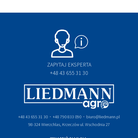
ZAPYTAJ EKSPERTA
+48 43 655 31 30
+48 43 655 31 30 ⋅ +48 790 833 090 ⋅ biuro@liedmann.pl
98-324 Wierzchlas, Krzeczów ul. Wschodnia 27