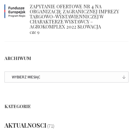
ZAPYTANIE OFERTOWE NR 4 NA
ORGANIZACJĘ ZAGRANICZNEJ IMPREZY
TARGOWO-WYSTAWIENNICZEJ W
CHARAKTERZE WYSTAWCY –
AGROKOMPLEX 2022 SŁOWACJA
cze 9
ARCHIWUM
ARCHIWUM
KATEGORIE
AKTUALNOSCI
(71)