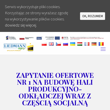
Serwis wykorzystuje pliki cookies.
Korzystając ze strony wyrażasz zgodę
OK, ROZUMIEM
na wykorzystywanie plików cookies.
dowiedz się więcej.
ZAPYTANIE OFERTOWE
NR 1 NA BUDOWĘ HALI
PRODUKCYJNO-
ODKŁADCZEJ WRAZ Z
CZĘŚCIĄ SOCJALNĄ