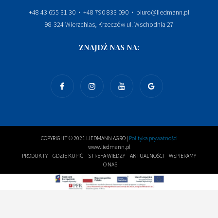
+48 43 655 31 30 ⋅ +48 790 833 090 ⋅ biuro@liedmann.pl
98-324 Wierzchlas, Krzeczów ul. Wschodnia 27
ZNAJDŹ NAS NA:
COPYRIGHT © 2021 LIEDMANN AGRO |
Polityka prywatności
www.liedmann.pl
PRODUKTY
GDZIE KUPIĆ
STREFA WIEDZY
AKTUALNOŚCI
WSPIERAMY
O NAS