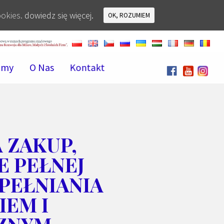
ookies.
dowiedz się więcej.
OK, ROZUMIEM
amy
O Nas
Kontakt
 ZAKUP,
 PEŁNEJ
PEŁNIANIA
IEM I