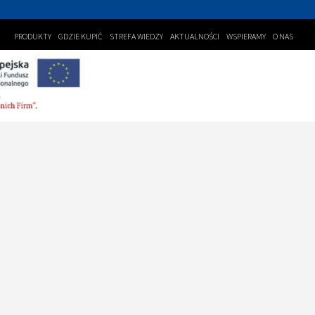
PRODUKTY
GDZIE KUPIĆ
STREFA WIEDZY
AKTUALNOŚCI
WSPIERAMY
O NAS