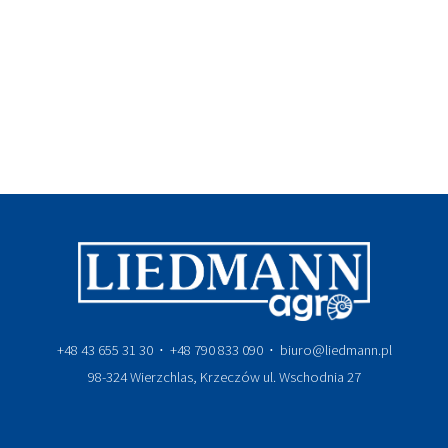
+48 43 655 31 30 ⋅ +48 790 833 090 ⋅ biuro@liedmann.pl
98-324 Wierzchlas, Krzeczów ul. Wschodnia 27