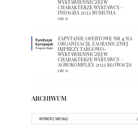
WYSTAWIENNICZEJ W
CHARAKTERZE WYSTAWCY –
INDAGRA 2022 RUMUNIA
cze 9
ZAPYTANIE OFERTOWE NR 4 NA
ORGANIZACJĘ ZAGRANICZNEJ
IMPREZY TARGOWO-
WYSTAWIENNICZEJ W
CHARAKTERZE WYSTAWCY –
AGROKOMPLEX 2022 SŁOWACJA
cze 9
ARCHIWUM
ARCHIWUM