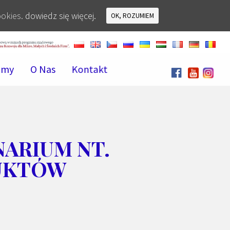
ookies.
dowiedz się więcej.
OK, ROZUMIEM
amy
O Nas
Kontakt
NARIUM NT.
UKTÓW