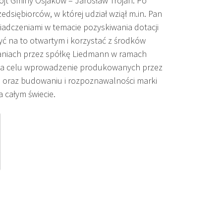
t Gminy Osjaków – Jarosław Trojan. Po
dsiębiorców, w której udział wziął m.in. Pan
iadczeniami w temacie pozyskiwania dotacji
 być na to otwartym i korzystać z środków
łaniach przez spółkę Liedmann w ramach
o na celu wprowadzenie produkowanych przez
ki oraz budowaniu i rozpoznawalności marki
 całym świecie.