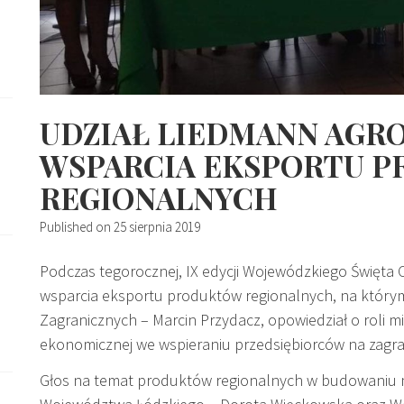
UDZIAŁ LIEDMANN AGRO
WSPARCIA EKSPORTU 
REGIONALNYCH
Published on
25 sierpnia 2019
Podczas tegorocznej, IX edycji Wojewódzkiego Święta 
wsparcia eksportu produktów regionalnych, na którym
Zagranicznych – Marcin Przydacz, opowiedział o roli m
ekonomicznej we wspieraniu przedsiębiorców na zagr
Głos na temat produktów regionalnych w budowaniu ma