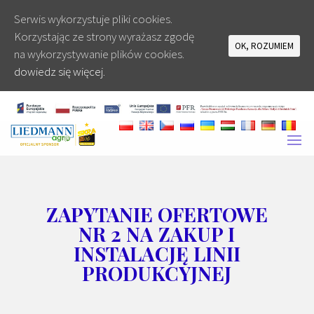
Serwis wykorzystuje pliki cookies.
Korzystając ze strony wyrażasz zgodę
OK, ROZUMIEM
na wykorzystywanie plików cookies.
dowiedz się więcej.
ZAPYTANIE OFERTOWE
NR 2 NA ZAKUP I
INSTALACJĘ LINII
PRODUKCYJNEJ