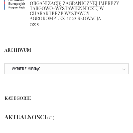
ORGANIZACJĘ ZAGRANICZNEJ IMPREZY
TARGOWO-WYSTAWIENNICZEJ W
CHARAKTERZE WYSTAWCY –
AGROKOMPLEX 2022 SŁOWACJA
cze 9
ARCHIWUM
ARCHIWUM
KATEGORIE
AKTUALNOSCI
(71)